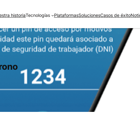
stra historia
Tecnologías
Plataformas
Soluciones
Casos de éxito
Noti
rono