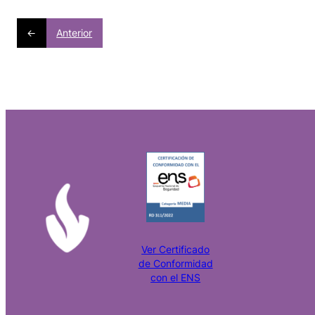
←
Anterior
Ver Certificado
de Conformidad
con el ENS